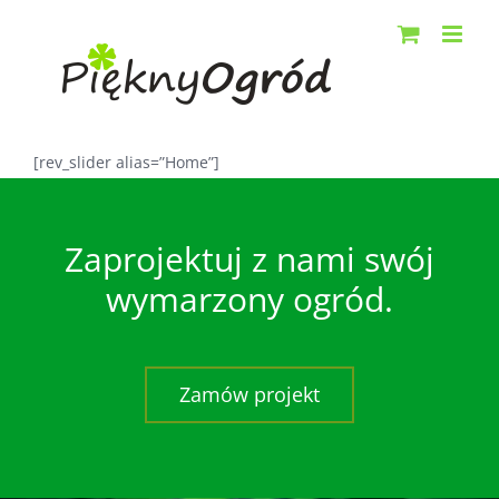
Przejdź
do
zawartości
[rev_slider alias=”Home”]
Zaprojektuj z nami swój
wymarzony ogród.
Zamów projekt