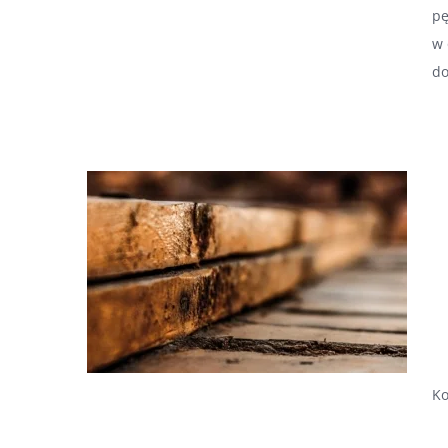
pę
w 
do
Ko