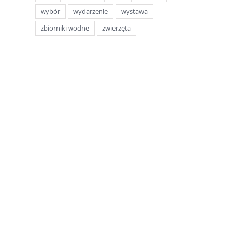
wybór
wydarzenie
wystawa
zbiorniki wodne
zwierzęta