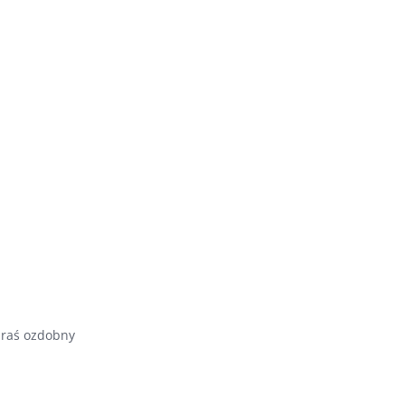
Oferta
Realizacje
raś ozdobny