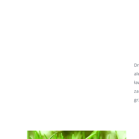
Dr
al
ła
za
gr