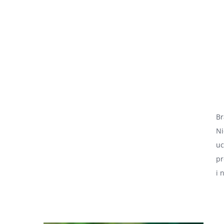
Br
Ni
uc
pr
i 