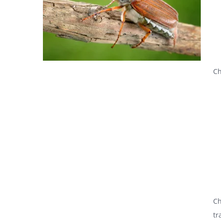
Ch
Ch
tr