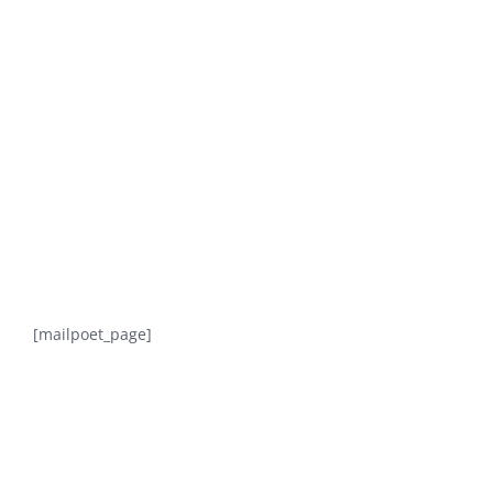
MailPoet Page
[mailpoet_page]