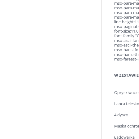
mso-para-mar
mso-para-mar
mso-para-mar
mso-para-mar
line-height:1
mso-paginat
font-size:11.0
font-family:”C
mso-ascii-font
mso-ascii-the
mso-hansi-fon
mso-hansi-th
mso-fareast-
W ZESTAWIE
Opryskiwacz
Lanca teles
4 dysze
Maska ochro
Ładowarka