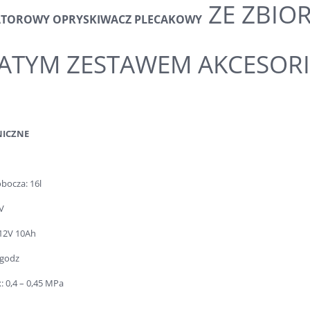
ZE ZBIOR
TOROWY OPRYSKIWACZ PLECAKOWY
ATYM ZESTAWEM AKCESOR
NICZNE
bocza: 16l
0V
12V 10Ah
 godz
: 0,4 – 0,45 MPa