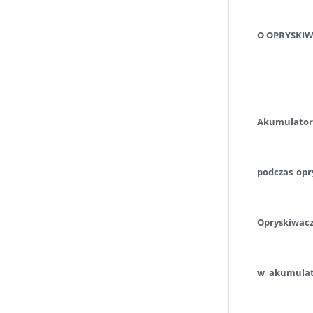
O OPRYSKI
Akumulatoro
podczas opr
Opryskiwacz
w akumulato