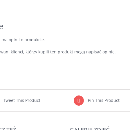
e
e ma opinii o produkcie.
wani klienci, którzy kupili ten produkt mogą napisać opinię.
Tweet This Product
Pin This Product
Z TEŻ
GALERIE ZDJĘĆ