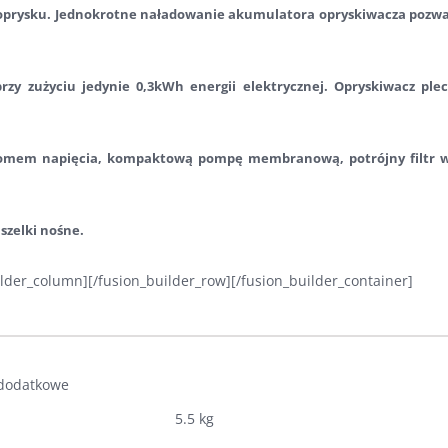
oprysku. Jednokrotne naładowanie akumulatora opryskiwacza pozwala 
przy zużyciu jedynie 0,3kWh energii elektrycznej. Opryskiwacz p
omem napięcia, kompaktową pompę membranową, potrójny filtr we
szelki nośne.
ilder_column][/fusion_builder_row][/fusion_builder_container]
 dodatkowe
5.5 kg