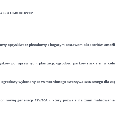
WACZU OGRODOWYM
wy opryskiwacz plecakowy z bogatym zestawem akcesoriów umożliw
ysków pól uprawnych, plantacji, ogrodów, parków i szklarni w cel
 ogrodowy wykonany ze wzmocnionego tworzywa sztucznego dla zape
r nowej generacji 12V/10Ah, który pozwala na zminimalizowanie 