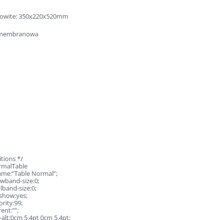
kowite: 350x220x520mm
 membranowa
itions */
rmalTable
ame:”Table Normal”;
wband-size:0;
lband-size:0;
show:yes;
ority:99;
ent:””;
alt:0cm 5.4pt 0cm 5.4pt;