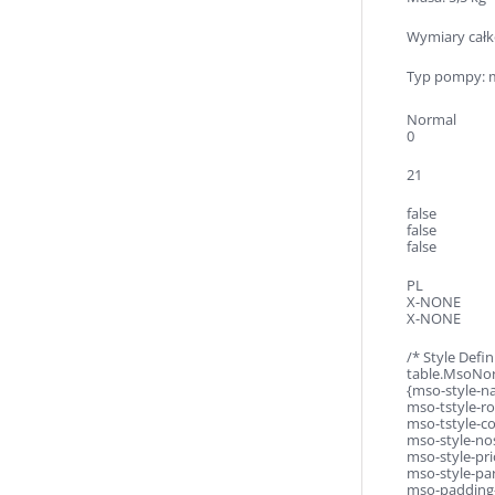
Wymiary cał
Typ pompy:
Normal
0
21
false
false
false
PL
X-NONE
X-NONE
/* Style Defin
table.MsoNo
{mso-style-n
mso-tstyle-ro
mso-tstyle-co
mso-style-no
mso-style-pri
mso-style-par
mso-padding-