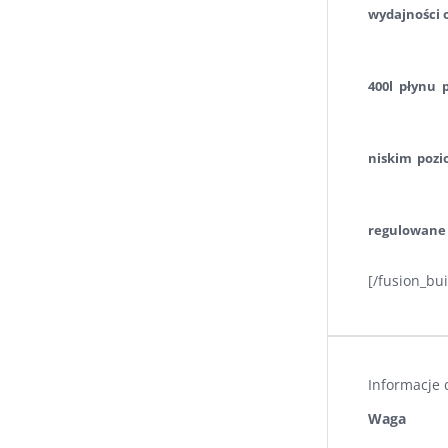
wydajności 
400l płynu 
niskim pozi
regulowane 
[/fusion_bu
Informacje
Waga