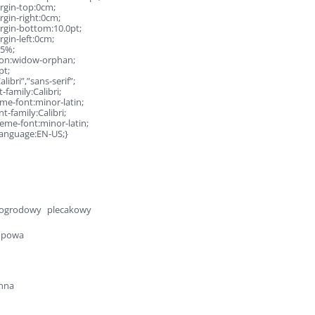
gin-top:0cm;
gin-right:0cm;
gin-bottom:10.0pt;
gin-left:0cm;
15%;
ion:widow-orphan;
pt;
alibri”,”sans-serif”;
-family:Calibri;
me-font:minor-latin;
t-family:Calibri;
eme-font:minor-latin;
language:EN-US;}
 ogrodowy
plecakowy
kopowa
nna