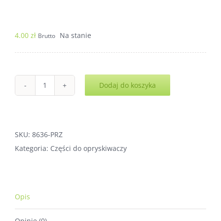
4.00
zł
Na stanie
Brutto
Dodaj do koszyka
ilość
Przewód
ciśnieniowy
do
SKU:
8636-PRZ
opryskiwacza
Kategoria:
Części do opryskiwaczy
ogrodowego
Opis
Opinie (0)