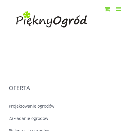
Przejdź
do
zawartości
OFERTA
Projektowanie ogrodów
Zakładanie ogrodów
Pielęgnacja ogrodów