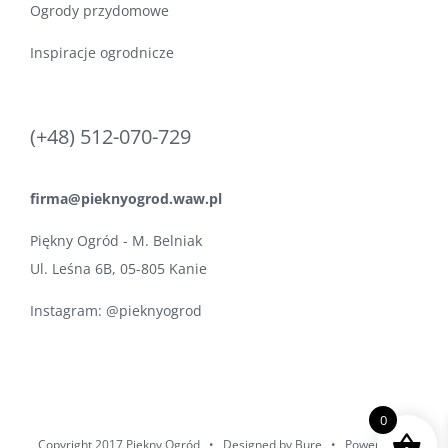
Ogrody przydomowe
Inspiracje ogrodnicze
(+48) 512-070-729
firma@pieknyogrod.waw.pl
Piękny Ogród - M. Belniak
Ul. Leśna 6B, 05-805 Kanie
Instagram:
@pieknyogrod
0
Copyright 2017 Piękny Ogród • Designed by
Bure
• Powered by