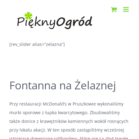
Przejdź
do
zawartości
[rev_slider alias=”zelazna”]
Fontanna na Żelaznej
Przy restauracji McDonald’s w Pruszkowie wykonaliśmy
murki oporowe z łupka kwarcytowego. Zbudowaliśmy
także donice z krawężników kamiennych wokół rosnących
przy lokalu akacji. W ten sposób zastąpiliśmy wcześniej
istniejące drewniane rollbordery, które nie są zbyt trwałe